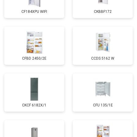
CF184XPU WIFI
CKBBF172
CFBD 2450/2E
CCDS 5162 W
CKCF 6182X/1
CFU 135/1E