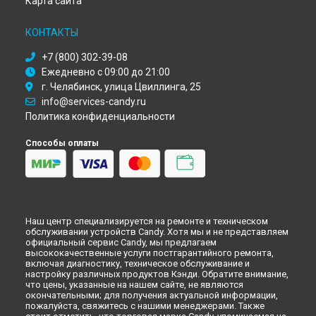
Карта сайта
Ремонт холодильника CKCS 6186 ISV Candy в
Кемерово
Ремонт холодильника CKCS 6186 ISV Candy в
Новокузнецке
КОНТАКТЫ
Ремонт холодильника CKCS 6186 ISV Candy в
Рязани
Ремонт холодильника CKCS 6186 ISV Candy в
Астрахани
+7 (800) 302-39-08
Ремонт холодильника CKCS 6186 ISV Candy в
Набережных
Ежедневно с 09:00 до 21:00
Челнах
г. Челябинск, улица Цвиллинга, 25
Ремонт холодильника CKCS 6186 ISV Candy в
Липецке
info@services-candy.ru
Политика конфиденциальности
Способы оплаты
Наш центр специализируется на ремонте и техническом
обслуживании устройств Candy. Хотя мы и не представляем
официальный сервис Candy, мы предлагаем
высококачественные услуги постгарантийного ремонта,
включая диагностику, техническое обслуживание и
настройку различных продуктов Кэнди. Обратите внимание,
что цены, указанные на нашем сайте, не являются
окончательными; для получения актуальной информации,
пожалуйста, свяжитесь с нашими менеджерами. Также