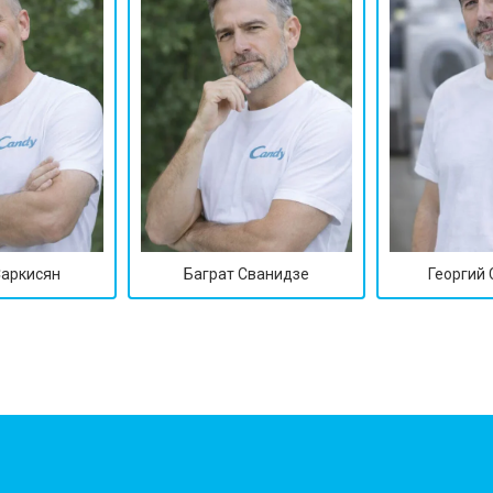
Саркисян
Баграт Сванидзе
Георгий
?