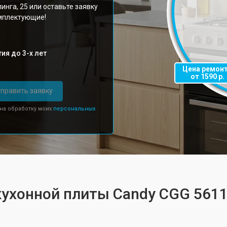
инга, 25 или оставьте заявку
омплектующие!
ия до 3-х лет
Цена ремон
от 1590 р.
править заявку
 на обработку моих
персональных
кухонной плиты Candy CGG 561