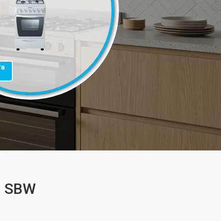
та
1 SBW