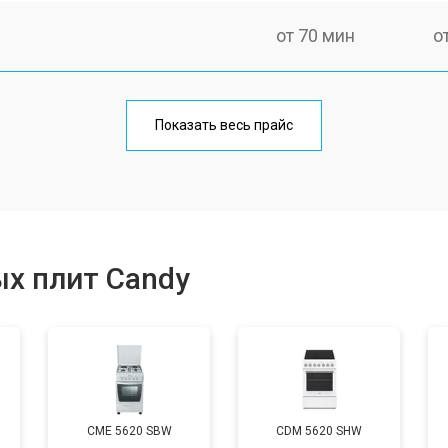
от 70 мин
о
ния
от 120 мин
о
Показать весь прайс
от 50 мин
о
от 100 мин
о
х плит Candy
от 60 мин
о
от 90 мин
о
CME 5620 SBW
CDM 5620 SHW