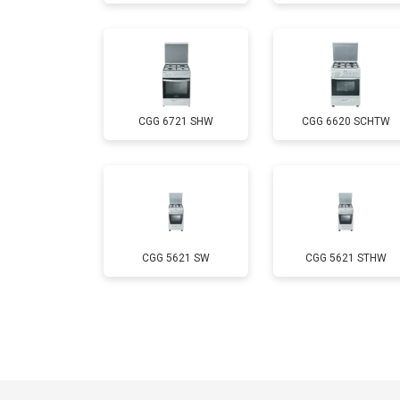
Ремонт электропроводки
Замена лампы подсветки
CGG 6721 SHW
CGG 6620 SCHTW
Ремонт чугунной конфорки
CGG 5621 SW
CGG 5621 STHW