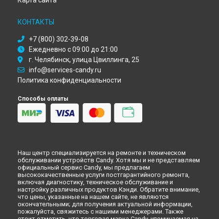
Карта сайта
Ремонт кухонной плиты CVM 5621 KW Candy в
Кемерово
Ремонт кухонной плиты CVM 5621 KW Candy в
КОНТАКТЫ
Новокузнецке
+7 (800) 302-39-08
Ремонт кухонной плиты CVM 5621 KW Candy в
Рязани
Ежедневно с 09:00 до 21:00
Ремонт кухонной плиты CVM 5621 KW Candy в
Астрахани
г. Челябинск, улица Цвиллинга, 25
Ремонт кухонной плиты CVM 5621 KW Candy в
Набережных
info@services-candy.ru
Челнах
Политика конфиденциальности
Ремонт кухонной плиты CVM 5621 KW Candy в
Липецке
Способы оплаты
Наш центр специализируется на ремонте и техническом
обслуживании устройств Candy. Хотя мы и не представляем
официальный сервис Candy, мы предлагаем
высококачественные услуги постгарантийного ремонта,
включая диагностику, техническое обслуживание и
настройку различных продуктов Кэнди. Обратите внимание,
что цены, указанные на нашем сайте, не являются
окончательными; для получения актуальной информации,
пожалуйста, свяжитесь с нашими менеджерами. Также
стоит отметить, что торговая марка Candy, упоминаемая на