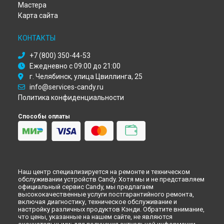
Мастера
Ремонт микроволновой печи CMG 25 DCB Candy в
Омске
Карта сайта
Ремонт микроволновой печи CMG 25 DCB Candy в
Красноярске
КОНТАКТЫ
Ремонт микроволновой печи CMG 25 DCB Candy в
Перми
Ремонт микроволновой печи CMG 25 DCB Candy в
+7 (800) 350-44-53
Ульяновске
Ежедневно с 09:00 до 21:00
Ремонт микроволновой печи CMG 25 DCB Candy в
Кирове
г. Челябинск, улица Цвиллинга, 25
Ремонт микроволновой печи CMG 25 DCB Candy в
info@services-candy.ru
Оренбурге
Политика конфиденциальности
Ремонт микроволновой печи CMG 25 DCB Candy в
Кемерово
Способы оплаты
Ремонт микроволновой печи CMG 25 DCB Candy в
Новокузнецке
Ремонт микроволновой печи CMG 25 DCB Candy в
Рязани
Ремонт микроволновой печи CMG 25 DCB Candy в
Астрахани
Наш центр специализируется на ремонте и техническом
Ремонт микроволновой печи CMG 25 DCB Candy в
обслуживании устройств Candy. Хотя мы и не представляем
Набережных Челнах
официальный сервис Candy, мы предлагаем
Ремонт микроволновой печи CMG 25 DCB Candy в
Липецке
высококачественные услуги постгарантийного ремонта,
включая диагностику, техническое обслуживание и
настройку различных продуктов Кэнди. Обратите внимание,
что цены, указанные на нашем сайте, не являются