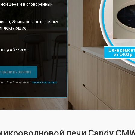
ной цене и в оговоренный
инга, 25 или оставьте заявку
омплектующие!
ия до 3-х лет
Цена ремон
от 2400 р.
править заявку
 на обработку моих
персональных
 микроволновой печи Candy CM