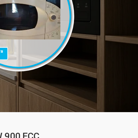
та
W 900 ECC