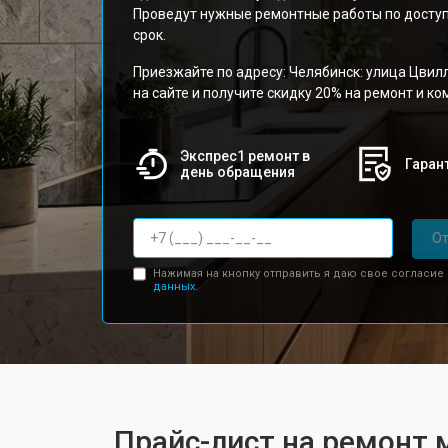
Проведут нужные ремонтные работы по доступ
срок.
Приезжайте по адресу: Челябинск: улица Цвилл
на сайте и получите скидку 20% на ремонт и к
Экспрес1 ремонт в
Гарант
день обращения
От
Нажимая на кнопку отправить я даю свое согласие
данных.
Прайс-лист на ремонт