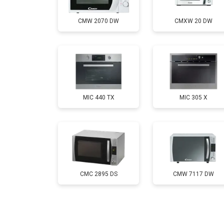
CMW 2070 DW
CMXW 20 DW
Замена конденсатора
Ремонт платы управления (восстан
MIC 440 TX
MIC 305 X
Замена лампочки
CMC 2895 DS
CMW 7117 DW