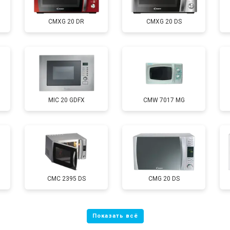
CMXG 20 DR
CMXG 20 DS
от 70 мин
о
овление)
от 120 мин
о
MIC 20 GDFX
CMW 7017 MG
от 50 мин
о
CMC 2395 DS
CMG 20 DS