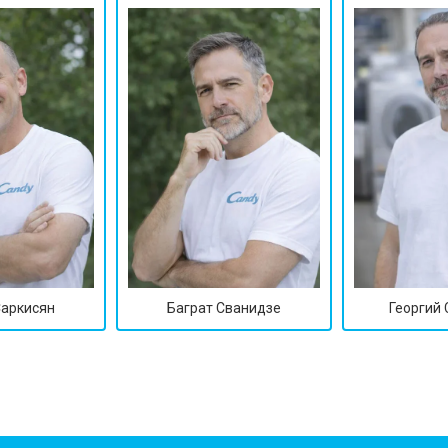
Саркисян
Баграт Сванидзе
Георгий