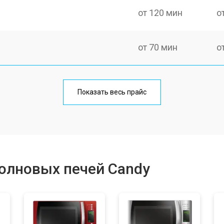
от 120 мин
о
от 70 мин
о
ри
от 100 мин
о
Показать весь прайс
от 70 мин
о
от 90 мин
о
олновых печей Candy
от 60 мин
о
от 80 мин
о