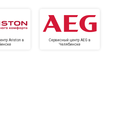
нтр Ariston в
Сервисный центр AEG в
Сервисный цен
бинске
Челябинске
Челя