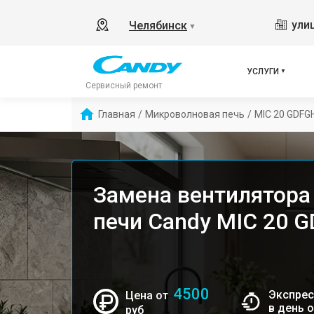
ули
Челябинск
▼
УСЛУГИ
Сервисный ремонт
Главная
/
Микроволновая печь
/
MIC 20 GDFG
Замена вентилятора
печи Candy MIC 20 
4500
Экспрес
Цена от
в день 
руб