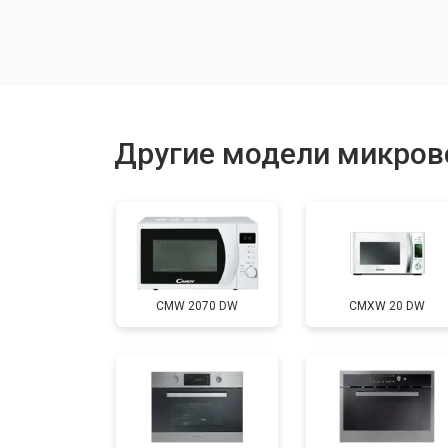
Замена силового трансформатора
Замена ТЭН
Другие модели микров
Замена таймера
Замена конденсатора
CMW 2070 DW
CMXW 20 DW
Ремонт платы управления (восстан
Замена лампочки