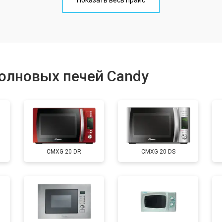
Показать весь прайс
от 90 мин
о
от 60 мин
о
олновых печей Candy
от 80 мин
о
от 70 мин
о
CMXG 20 DR
CMXG 20 DS
овление)
от 120 мин
о
от 50 мин
о