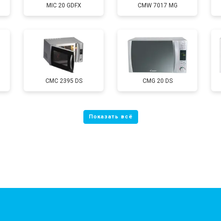
MIC 20 GDFX
CMW 7017 MG
CMC 2395 DS
CMG 20 DS
?