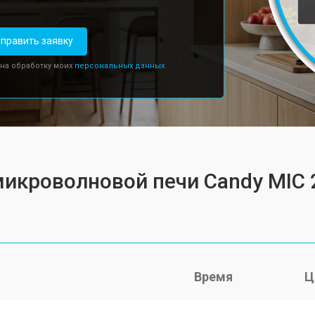
править заявку
 на обработку моих
персональных данных.
микроволновой печи Candy MIC
Время
Ц